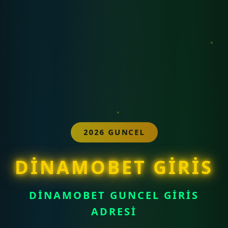
2026 GUNCEL
DINAMOBET GIRIS
DINAMOBET GUNCEL GIRIS
ADRESI