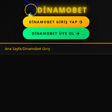
DINAMOBET
DINAMOBET GIRIŞ YAP
DINAMOBET ÜYE OL
Ana Sayfa
/
Dinamobet Giriş