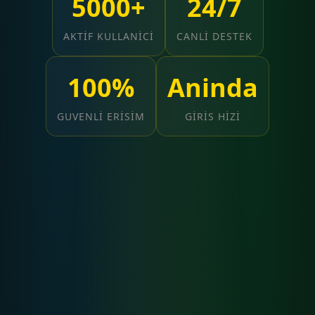
5000+
24/7
AKTIF KULLANICI
CANLI DESTEK
100%
Aninda
GUVENLI ERISIM
GIRIS HIZI